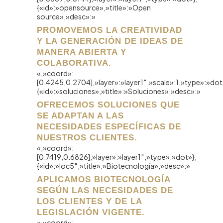
{«id»:»opensource»,»title»:»Open
source»,»desc»:»
PROMOVEMOS LA CREATIVIDAD
Y LA GENERACIÓN DE IDEAS DE
MANERA ABIERTA Y
COLABORATIVA.
«,»coord»:
[0.4245,0.2704],»layer»:»layer1″,»scale»:1,»type»:»dot
{«id»:»soluciones»,»title»:»Soluciones»,»desc»:»
OFRECEMOS SOLUCIONES QUE
SE ADAPTAN A LAS
NECESIDADES ESPECÍFICAS DE
NUESTROS CLIENTES.
«,»coord»:
[0.7419,0.6826],»layer»:»layer1″,»type»:»dot»},
{«id»:»loc5″,»title»:»Biotecnología»,»desc»:»
APLICAMOS BIOTECNOLOGÍA
SEGÚN LAS NECESIDADES DE
LOS CLIENTES Y DE LA
LEGISLACIÓN VIGENTE.
«,»coord»: