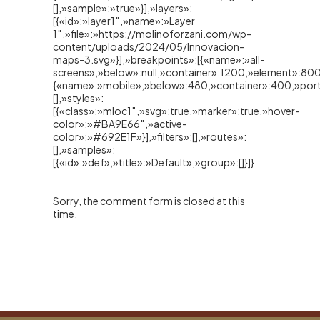
[],»sample»:»true»}],»layers»:
[{«id»:»layer1″,»name»:»Layer
1″,»file»:»https://molinoforzani.com/wp-
content/uploads/2024/05/Innovacion-
maps-3.svg»}],»breakpoints»:[{«name»:»all-
screens»,»below»:null,»container»:1200,»element»:800,
{«name»:»mobile»,»below»:480,»container»:400,»portr
[],»styles»:
[{«class»:»mloc1″,»svg»:true,»marker»:true,»hover-
color»:»#BA9E66″,»active-
color»:»#692E1F»}],»filters»:[],»routes»:
[],»samples»:
[{«id»:»def»,»title»:»Default»,»group»:[]}]}
Sorry, the comment form is closed at this
time.