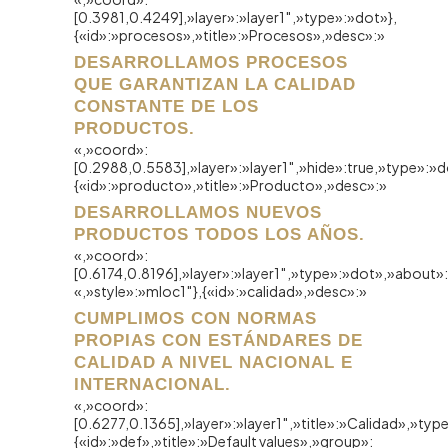
[0.3981,0.4249],»layer»:»layer1″,»type»:»dot»},
{«id»:»procesos»,»title»:»Procesos»,»desc»:»
DESARROLLAMOS PROCESOS
QUE GARANTIZAN LA CALIDAD
CONSTANTE DE LOS
PRODUCTOS.
«,»coord»:
[0.2988,0.5583],»layer»:»layer1″,»hide»:true,»type»:»d
{«id»:»producto»,»title»:»Producto»,»desc»:»
DESARROLLAMOS NUEVOS
PRODUCTOS TODOS LOS AÑOS.
«,»coord»:
[0.6174,0.8196],»layer»:»layer1″,»type»:»dot»,»about»
«,»style»:»mloc1″},{«id»:»calidad»,»desc»:»
CUMPLIMOS CON NORMAS
PROPIAS CON ESTÁNDARES DE
CALIDAD A NIVEL NACIONAL E
INTERNACIONAL.
«,»coord»:
[0.6277,0.1365],»layer»:»layer1″,»title»:»Calidad»,»typ
{«id»:»def»,»title»:»Default values»,»group»: