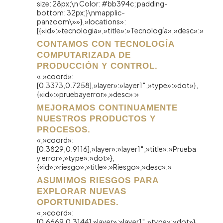
size: 28px;\n Color: #bb394c; padding-
bottom: 32px;}\nmapplic-
panzoom\»»},»locations»:
[{«id»:»tecnologia»,»title»:»Tecnología»,»desc»:»
CONTAMOS CON TECNOLOGÍA
COMPUTARIZADA DE
PRODUCCIÓN Y CONTROL.
«,»coord»:
[0.3373,0.7258],»layer»:»layer1″,»type»:»dot»},
{«id»:»pruebayerror»,»desc»:»
MEJORAMOS CONTINUAMENTE
NUESTROS PRODUCTOS Y
PROCESOS.
«,»coord»:
[0.3829,0.9116],»layer»:»layer1″,»title»:»Prueba
y error»,»type»:»dot»},
{«id»:»riesgo»,»title»:»Riesgo»,»desc»:»
ASUMIMOS RIESGOS PARA
EXPLORAR NUEVAS
OPORTUNIDADES.
«,»coord»:
[0.6669,0.3144],»layer»:»layer1″,»type»:»dot»},