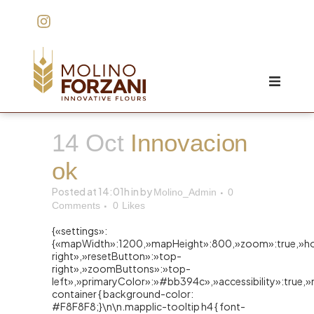
HOME
14 Oct
Innovacion
EL MOLINO
ok
INNOVACIÓN
Posted at 14:01h
in
by
Molino_Admin
0
Comments
0
Likes
CALIDAD
{«settings»:
{«mapWidth»:1200,»mapHeight»:800,»zoom»:true,»hove
PRODUCTOS
right»,»resetButton»:»top-
right»,»zoomButtons»:»top-
COTIZACIÓN
left»,»primaryColor»:»#bb394c»,»accessibility»:true,
container { background-color:
#F8F8F8;}\n\n.mapplic-tooltip h4 { font-
CONTACTO