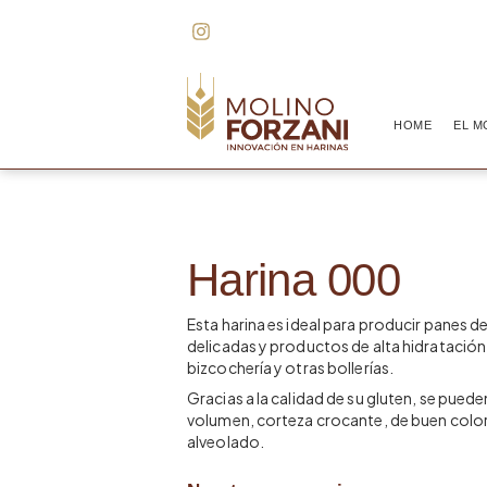
HOME
EL M
Harina 000
Esta harina es ideal para producir panes 
delicadas y productos de alta hidratació
bizcochería y otras bollerías.
Gracias a la calidad de su gluten, se pued
volumen, corteza crocante, de buen color,
alveolado.