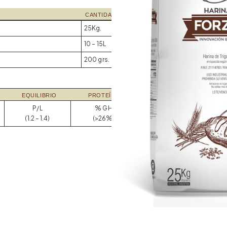
CANTIDADES
25Kg.
10 – 15L
200 grs.
EQUILIBRIO
PROTEÍNAS
P/L
% GH
(1.2 – 1.4)
(>26%)