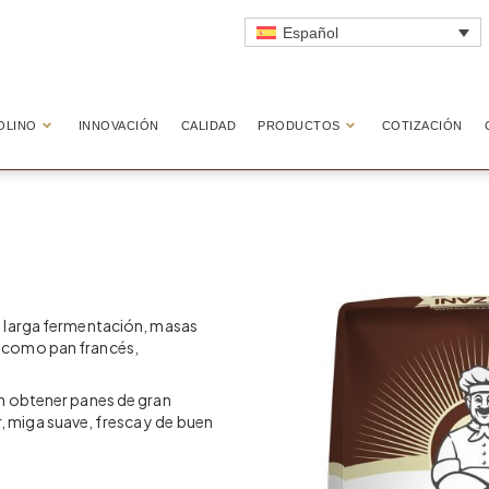
Español
OLINO
INNOVACIÓN
CALIDAD
PRODUCTOS
COTIZACIÓN
de larga fermentación, masas
n como pan francés,
en obtener panes de gran
 miga suave, fresca y de buen