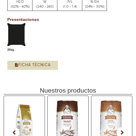
H2O
W
P/L
% GH
(52% – 60%)
(240 – 260)
(1.0 – 1.4)
(24% – 30%)
Presentaciones
25kg.
FICHA TÉCNICA
Nuestros productos