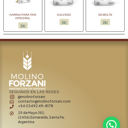
HARINA PARA PAN
SALVADO
SEMOLÍN
INTEGRAL
Ver
Ver
Ver
SEGUINOS EN LAS REDES
@molinoforzani
contacto@molinoforzani.com
+54 03492 49-8178
25 de Mayo 150,
(2456) Esmeralda, Santa Fe,
Argentina