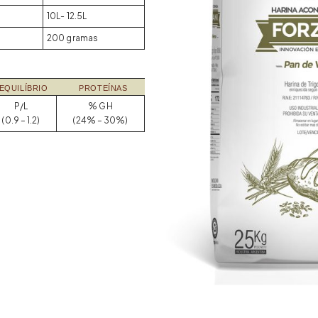
10L- 12.5L
200 gramas
EQUILÍBRIO
PROTEÍNAS
P/L
% GH
(0.9 – 1.2)
(24% – 30%)