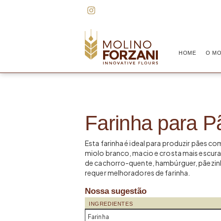
HOME
O MO
Farinha para P
Esta farinha é ideal para produzir pães c
miolo branco, macio e crosta mais escura
de cachorro-quente, hambúrguer, pãezin
requer melhoradores de farinha.
Nossa sugestão
INGREDIENTES
Farinha