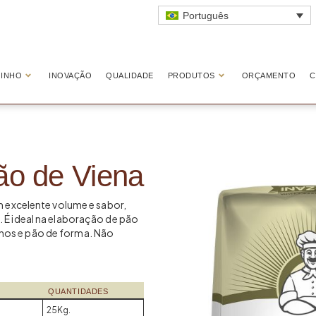
Português
INHO
INOVAÇÃO
QUALIDADE
PRODUTOS
ORÇAMENTO
C
ão de Viena
om excelente volume e sabor,
. É ideal na elaboração de pão
hos e pão de forma. Não
QUANTIDADES
25Kg.