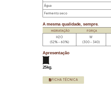
Água
Fermento seco
A mesma qualidade, sempre.
HIDRATAÇÃO
FORÇA
H2O
W
(52% – 60%)
(300 – 340)
Apresentação
25kg.
FICHA TÉCNICA